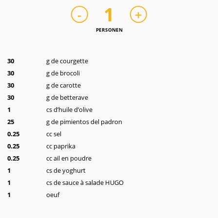
1
-
+
PERSONEN
30
g de courgette
30
g de brocoli
30
g de carotte
30
g de betterave
1
cs d’huile d’olive
25
g de pimientos del padron
0
.25
cc sel
0
.25
cc paprika
0
.25
cc ail en poudre
1
cs de yoghurt
1
cs de sauce à salade HUGO
1
oeuf