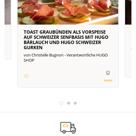
TOAST GRAUBÜNDEN ALS VORSPEISE
C
AUF SCHWEIZER SENFBASIS MIT HUGO
C
BÄRLAUCH UND HUGO SCHWEIZER
Re
GURKEN
Ve
icht
von Christelle Bugnon - Verantwortliche HUGO
SHOP
leicht